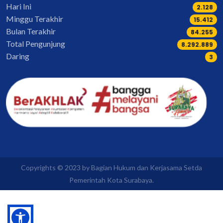
Hari Ini
2.128
Minggu Terakhir
17.113
Bulan Terakhir
93.606
Total Pengunjung
9.214.310
Daring
3
Copyrights © 2023 by Bagian Hukum dan Kerjasama Setda
Pemerintah Kota Surabaya.