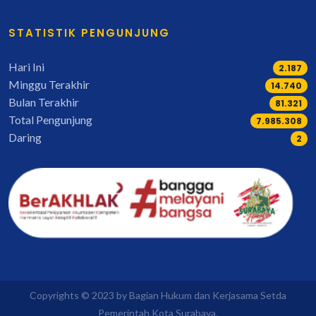
STATISTIK PENGUNJUNG
Hari Ini
2.187
Minggu Terakhir
16.992
Bulan Terakhir
93.816
Total Pengunjung
9.213.801
Daring
2
Copyrights © 2023 by Bagian Hukum dan Kerjasama Setda
Pemerintah Kota Surabaya.