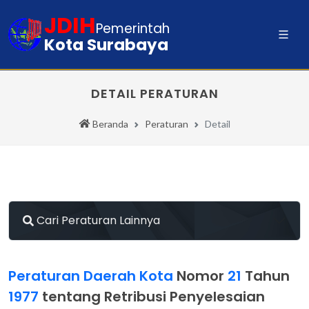
JDIH
Pemerintah
Kota Surabaya
DETAIL PERATURAN
Beranda
Peraturan
Detail
Cari Peraturan Lainnya
Peraturan Daerah Kota
Nomor
21
Tahun
1977
tentang Retribusi Penyelesaian