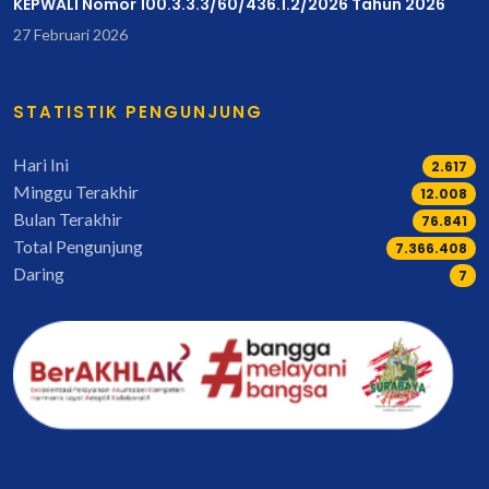
KEPWALI Nomor 100.3.3.3/60/436.1.2/2026 Tahun 2026
27 Februari 2026
STATISTIK PENGUNJUNG
Hari Ini
2.617
Minggu Terakhir
14.985
Bulan Terakhir
96.026
Total Pengunjung
9.207.985
Daring
7