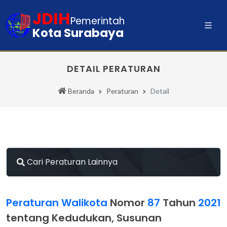
JDIH
Pemerintah
Kota Surabaya
DETAIL PERATURAN
Beranda
Peraturan
Detail
Cari Peraturan Lainnya
Peraturan Walikota
Nomor
87
Tahun
2021
tentang Kedudukan, Susunan