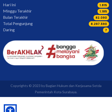
Hari Ini
1.815
Minggu Terakhir
1.306
Bulan Terakhir
91.200
Total Pengunjung
9.219.533
Daring
7
Copyrights © 2023 by Bagian Hukum dan Kerjasama Setda
Pemerintah Kota Surabaya.