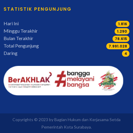
STATISTIK PENGUNJUNG
Hari Ini
1.816
Minggu Terakhir
1.336
Bulan Terakhir
81.635
Total Pengunjung
8.298.372
Daring
4
Copyrights © 2023 by Bagian Hukum dan Kerjasama Setda
Pemerintah Kota Surabaya.