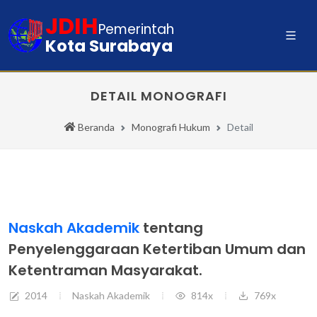
JDIH
Pemerintah
Kota Surabaya
DETAIL MONOGRAFI
Beranda
Monografi Hukum
Detail
Naskah Akademik
tentang
Penyelenggaraan Ketertiban Umum dan
Ketentraman Masyarakat.
2014
Naskah Akademik
814x
769x