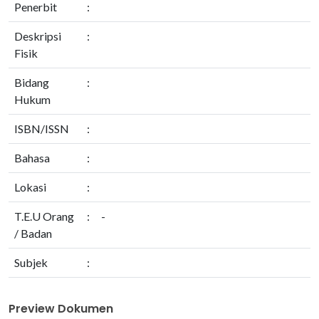
Penerbit
:
Deskripsi
:
Fisik
Bidang
:
Hukum
ISBN/ISSN
:
Bahasa
:
Lokasi
:
T.E.U Orang
:
-
/ Badan
Subjek
:
Preview Dokumen