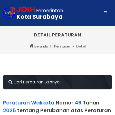
JDIH
Pemerintah
Kota Surabaya
DETAIL PERATURAN
Beranda
Peraturan
Detail
Cari Peraturan Lainnya
Peraturan Walikota
Nomor
46
Tahun
2025
tentang Perubahan atas Peraturan