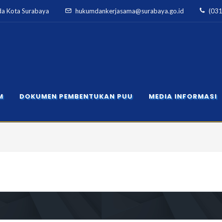
da Kota Surabaya
hukumdankerjasama@surabaya.go.id
(03
M
DOKUMEN PEMBENTUKAN PUU
MEDIA INFORMASI