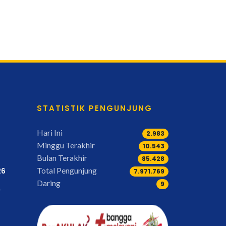
STATISTIK PENGUNJUNG
Hari Ini
2.983
Minggu Terakhir
11.748
Bulan Terakhir
95.273
Total Pengunjung
26
8.891.577
Daring
9