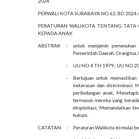
2024
PERWALI KOTA SURABAYA NO 62, BD 2024 /
PERATURAN WALIKOTA TENTANG TATA 
KEPADA ANAK
ABSTRAK
-
untuk menjamin pemenuhan d
Pemerintah Daerah, Orangtua,
-
UU NO 4 TH 1979 ; UU NO 20
-
Bertujuan untuk memastikan 
kekerasan dan diskriminasi; 
perlindungan anak; Menetapk
termasuk mereka yang berada
eksploitasi; Memandatkan tinda
hukum.
CATATAN
-
Peraturan Walikota ini mulai b