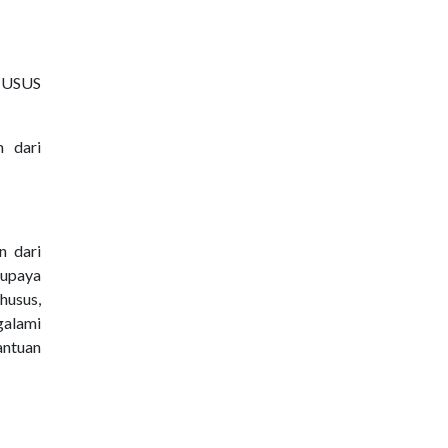
HUSUS
n dari
n dari
 upaya
husus,
galami
antuan