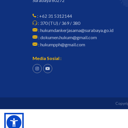
Surabaya 60272
: +62 31 5312144
: 370 (TU) / 369 / 380
: hukumdankerjasama@surabaya.go.id
: dokumen.hukum@gmail.com
: hukumpph@gmail.com
Media Sosial :
Copyri