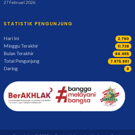
27 Februari 2026
STATISTIK PENGUNJUNG
Hari Ini
2.790
Minggu Terakhir
12.186
Bulan Terakhir
87.700
Total Pengunjung
8.282.662
Daring
8