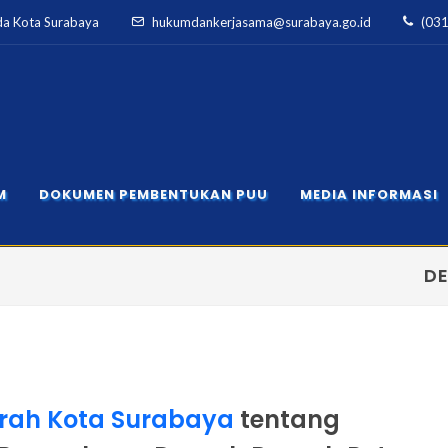
da Kota Surabaya
hukumdankerjasama@surabaya.go.id
(03
M
DOKUMEN PEMBENTUKAN PUU
MEDIA INFORMASI
D
rah Kota Surabaya
tentang