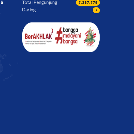
Total Pengunjung
26
9.209.699
Daring
7