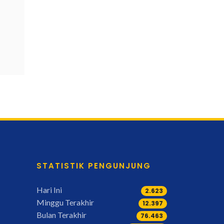
STATISTIK PENGUNJUNG
Hari Ini
2.623
Minggu Terakhir
15.471
Bulan Terakhir
95.554